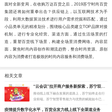
面对全新变局，在收购万达百货之后，2019苏宁时尚百货
集团还将如何重拳出击？供应链上，以互联网技术为手
段，利用大数据算法技术进行用户需求挖掘和匹配，通过
小品类单元的精准划分，围绕核心品类建立TOP品牌对接
机制，进行专业化经营。渠道方面，通过生活场景的打
造，重塑百货线下场景，构建全场景消费网络。内容层
面，聚焦时尚内容创作和潮流趋势，整合时尚资源、原创
内容为消费者打造极致的时尚内容服务和消费场景。
相关文章
“云会议”拉开商户服务新探索，苏宁双线
赋能推动百货行业转型升级
推动线上线下融合发展的道路上，苏宁始终走在行
业前端。苏宁智慧零售能力与优势的赋能如今已深
刻影响到百货行业，正帮助和服务更多的百货商户
疫情提升数字化水平，百货业发力线上线下全渠道业务
从传统零售模式向O2O模式的转型。 3月10日，苏