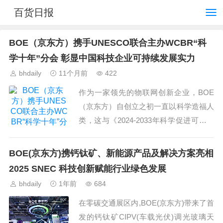
百货日报
BOE（京东方）携手UNESCO联合主办WCBR“科
学十年”分会 彰显中国科技企业可持续发展实力
bhdaily
11个月前
422
作为一家领先的物联网创新企业，BOE
（京东方）自创立之初一直以科学造福人
类，这与《2024-2033年科学促进可持续
发展国际十年》倡议（简称“科学十年”倡
议）所倡导的“利用全球科学力量，共同
BOE(京东方)携钙钛矿、新能源产品及解决方案亮相
打造一个可...
2025 SNEC 科技创新赋能行业绿色发展
bhdaily
1年前
684
在零碳交通展区内,BOE(京东方)带来了首
发的钙钛矿CIPV(车载光伏)调光玻璃天