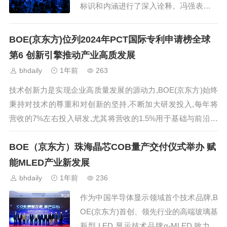
标识和内涵进行了深入诠释。冯强表示,B
OE(京东方)三十年初心不改,将可持续发
展逐渐升维成集团的核心战略,并在2024
BOE(京东方)位列2024年PCT国际专利申请榜全球
年建...
第6 创新引擎推动产业高质发展
bhdaily
1年前
263
技术创新力是实现企业高质量发展的源动力,BOE(京东方)始终
秉持对技术的尊重和对创新的坚持,不断加大研发投入,每年将
营收的7%左右投入研发,尤其将营收的1.5%用于基础与前沿技
术研究,推出的产品全球首...
BOE（京东方）珠海晶芯COB量产交付仪式举办 赋
能MLED产业新发展
bhdaily
1年前
236
作为中国半导体显示领域首个技术品牌,B
OE(京东方)首创、领先行业的高端玻璃基
新型 LED 显示技术品牌α-MLED,致力于