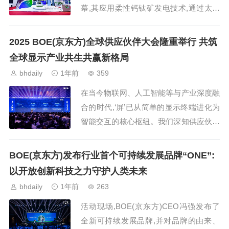
幕,其应用柔性钙钛矿发电技术,通过太阳
能自主驱动实现车顶动态变色,在烈日下
和阴雨环境中自适应车内明暗,重新定义
2025 BOE(京东方)全球供应伙伴大会隆重举行 共筑
燃油车的...
全球显示产业共生共赢新格局
bhdaily
1年前
359
在当今物联网、人工智能等与产业深度融
合的时代,‘屏’已从简单的显示终端进化为
智能交互的核心枢纽。我们深知供应伙伴
是企业发展的重要支撑,是推动全球产业
链协同的关键力量。我们举办SPC大会,
BOE(京东方)发布行业首个可持续发展品牌“ONE”:
旨在搭建一个开...
以开放创新科技之力守护人类未来
bhdaily
1年前
263
活动现场,BOE(京东方)CEO冯强发布了
全新可持续发展品牌,并对品牌的由来、