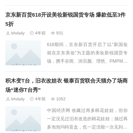
技产业基地,总占地面积约152亩, 总床位1
500张,其中一期建设1000床...
京东新百货618开设美妆新锐国货专场 爆款低至3件
5折
bhdaily
4年前
931
618期间，京东新百货开启了以“新国妆
就在京东美妆”为主题的美妆新锐国货专
场，携手谷雨、润百颜、理然、PMPM等
新锐国货品牌，带来涵盖水乳套装、精
华、面膜、香氛等多品类夏日的美妆好
积木变T台，旧衣改娃衣 银泰百货联合天猫办了场商
物，奉上爆款低至3...
场“迷你T台秀”
bhdaily
4年前
1052
中国经济网 收藏过再多棉花娃娃，但你
一定没见过旧衣改造的棉花娃娃；抽过再
多泡泡玛特盲盒，也一定没能一次见到10