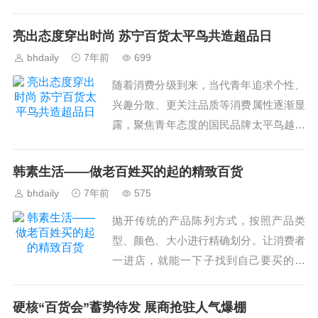
品。...
亮出态度穿出时尚 苏宁百货太平鸟共造超品日
bhdaily
7年前
699
随着消费分级到来，当代青年追求个性、
兴趣分散、更关注品质等消费属性逐渐显
露，聚焦青年态度的国民品牌太平鸟越来
越年轻化，成为众多年轻人彰显态度、穿
出时尚的首选品牌。...
韩素生活——做老百姓买的起的精致百货
bhdaily
7年前
575
抛开传统的产品陈列方式，按照产品类
型、颜色、大小进行精确划分。让消费者
一进店，就能一下子找到自己要买的东
西，缩短购物时间，充分顺应时代。...
硬核“百货会”蓄势待发 展商抢驻人气爆棚