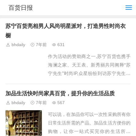
百货日报
苏宁百货亮相男人风尚明星派对，打造男性时尚衣
橱
bhdaily
7年前
631
作为活动的赞助商之一,苏宁百货也携手
海澜之家、天王表、新秀丽共同阐释“苏
宁先生”时尚IP,众星纷纷到访苏宁先生展
区,并与苏宁百货公司总裁顾玲亲密互
动。...
加品生活快时尚家具百货，提升你的生活品质
bhdaily
7年前
567
可以说，在加品你可以一次性采购所有你
日常生活所需的产品。加品生活方便你的
购物，让你一站式买完你的生活所需