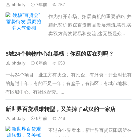
bhdaily
7年前
757
作为打开市场、拓展商机的重要战略,并
籍此契机追踪百货商品发展潮流,实现买
卖双方高效贸易和交流,这无疑是众多百
货生产和销售厂商抢占市场先机的主动选
择。...
5城24个购物中心红黑榜：你逛的店在列吗？
bhdaily
8年前
659
一共24个项目，业主方有央企、有民企、有外资；开业时长有
的超过十年，有的不足一年；有盒子，有街区；有城市地标、
有区域中心、有社区配套。...
新世界百货艰难转型，又关掉了武汉的一家店
bhdaily
8年前
748
不过在业界看来，新世界百货汉阳店所在